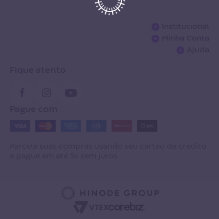
+
Institucional
+
Minha Conta
Sobre a empresa
+
Ajuda
Meus pedidos
Termos de troca
Perguntas Frequentes
Fique atento
Meus favoritos
Seja um franqueado
Entrega
Cartão virtual
Site Grupo Hinode
Desistência
Pague com
Alterar dados pessoais
Loja Hinode
Meus Pedidos
Contrato e Manual de Normas
Universidade Hinode
Central de Relacionamentos
Parcele suas compras usando seu cartão de crédito
e pague em até 5x sem juros