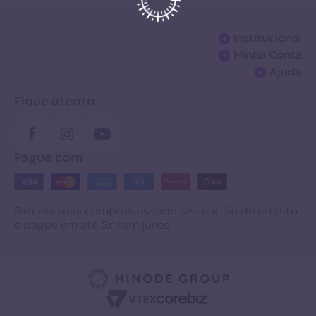
+
Institucional
+
Minha Conta
Sobre a empresa
+
Ajuda
Meus pedidos
Termos de troca
Perguntas Frequentes
Fique atento
Meus favoritos
Seja um franqueado
Entrega
Cartão virtual
Site Grupo Hinode
Desistência
Pague com
Alterar dados pessoais
Loja Hinode
Meus Pedidos
Contrato e Manual de Normas
Universidade Hinode
Central de Relacionamentos
Parcele suas compras usando seu cartão de crédito
e pague em até 5x sem juros